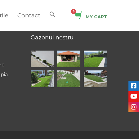
tile
Contact
Search
MY CART
for:
Search Button
Gazonul nostru
ro
mpia