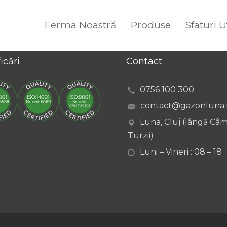
Ferma Noastră
Produse
Sfaturi U
icări
Contact
0756 100 300
contact@gazonluna.
Luna, Cluj (lângă Câ
Turzii)
Luni – Vineri : 08 – 18