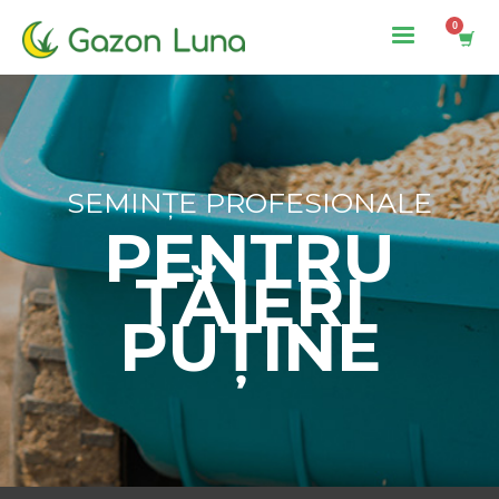
SEMINȚE PROFESIONALE
PENTRU
TĂIERI
PUȚINE