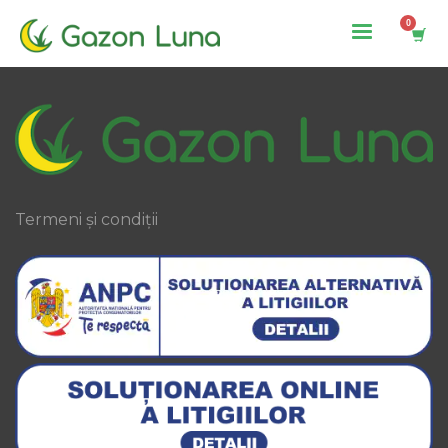
SFATURI UTILE
Termeni și condiții